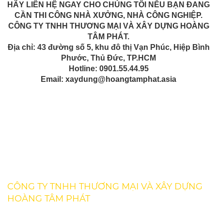
HÃY LIÊN HỆ NGAY CHO CHÚNG TÔI NẾU BẠN ĐANG
CẦN THI CÔNG NHÀ XƯỞNG, NHÀ CÔNG NGHIỆP.
CÔNG TY TNHH THƯƠNG MẠI VÀ XÂY DỰNG HOÀNG
TÂM PHÁT.
Địa chỉ: 43 đường số 5, khu đô thị Vạn Phúc, Hiệp Bình
Phước, Thủ Đức, TP.HCM
Hotline: 0901.55.44.95
Email: xaydung@hoangtamphat.asia
Kiến thức chuyên môn
Tin tức
CÔNG TY TNHH THƯƠNG MẠI VÀ XÂY DỰNG
HOÀNG TÂM PHÁT
Địa chỉ : 43 Đường số 5 Khu Đô Thị Vạn phúc, Phường