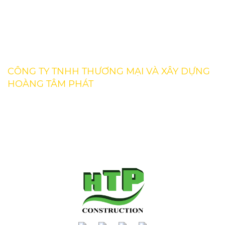
Kiến thức chuyên môn
Tin tức
CÔNG TY TNHH THƯƠNG MẠI VÀ XÂY DỰNG
HOÀNG TÂM PHÁT
Địa chỉ : 43 Đường số 5 Khu Đô Thị Vạn phúc, Phường
Hiệp Bình Phước, TP Thủ Đức
Số điện thoại : 028 3535 8003 / 0901 55 44 95
Email : xaydung@hoangtamphat.asia