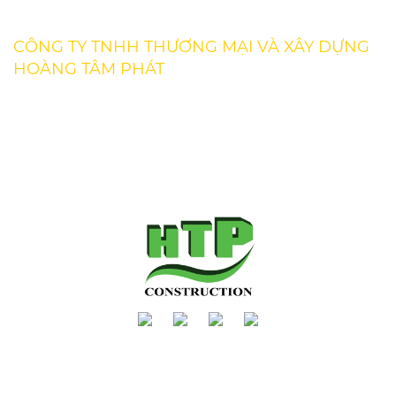
Kiến thức chuyên môn
Tin tức
CÔNG TY TNHH THƯƠNG MẠI VÀ XÂY DỰNG
HOÀNG TÂM PHÁT
Địa chỉ : 43 Đường số 5 Khu Đô Thị Vạn phúc, Phường
Hiệp Bình Phước, TP Thủ Đức
Số điện thoại : 028 3535 8003 / 0901 55 44 95
Email : xaydung@hoangtamphat.asia